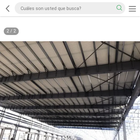
2
/
2