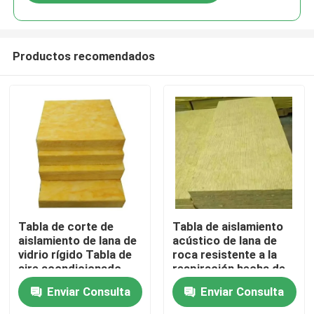
Productos recomendados
Hogar
Tabla de corte de
Tabla de aislamiento
aislamiento de lana de
acústico de lana de
vidrio rígido Tabla de
roca resistente a la
Productos
aire acondicionado
respiración hecha de
materiales sostenibles
Enviar Consulta
Enviar Consulta
Sobre nosotros