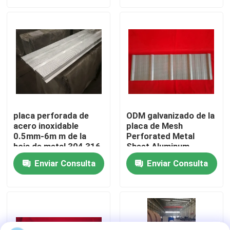
Viaje de la fábrica
Control de calidad
Éntrenos en contacto con
placa perforada de
ODM galvanizado de la
acero inoxidable
placa de Mesh
Pida una cita
0.5mm-6m m de la
Perforated Metal
hoja de metal 304 316
Sheet Aluminum
Edificios de estructura de acero
Enviar Consulta
Enviar Consulta
Almacén de estructura de acero
taller de estructura de acero