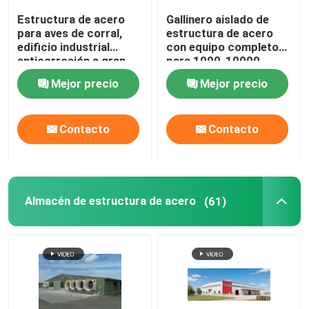
Estructura de acero
Gallinero aislado de
para aves de corral,
estructura de acero
edificio industrial
con equipo completo
anticorrosión a gran
para 1000-10000
escala para granja
pollos
Mejor precio
Mejor precio
avícola, para 200000
pollos de engorde
Contacto
Contacto
Almacén de estructura de acero
(61)