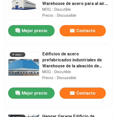
Warehouse de acero para al aire
libre
MOQ：Discutible
Precio：Discussible
Mejor precio
Contacto
Edificios de acero
prefabricados industriales de
Warehouse de la aleación de
aluminio adaptables
MOQ：Discutible
Precio：Discussible
Mejor precio
Contacto
Hangar Garage Edificio de