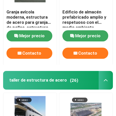
Granja avícola
Edificio de almacén
moderna, estructura
prefabricado amplio y
de acero para granja
respetuoso con el
de pollos, estructura
medio ambiente
de acero ligera para
Resistente a la
Mejor precio
Mejor precio
construcción de aves
intemperie
de corral
Contacto
Contacto
taller de estructura de acero
(26)