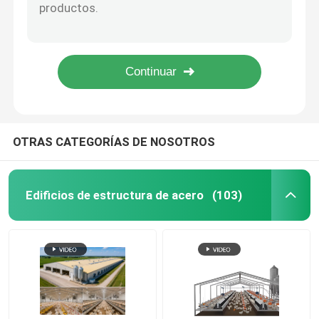
El ODM galvanizó la hoja de acero perfilada acanaló las hojas galvanizadas para el edificio
Cubra con cinc la hoja de acero perfilada acanalada para el color del tejado RAL
Panel de sandwich aislado
estándar de aluminio perforado de acero de la placa ASTM de 0.3-3m m
El metal perfilado modificado para requisitos particulares que cubría cubriendo el panel prefabricó 0.3-3m m
Warehouse de acero prefabricado
De placa de piso compuesto antirresbaladizo del Decking del piso del metal modificada para requisitos particulares
estructuras de acero modulares
OTRAS CATEGORÍAS DE NOSOTROS
materiales de construcción metálicos
Edificios de estructura de acero
(103)