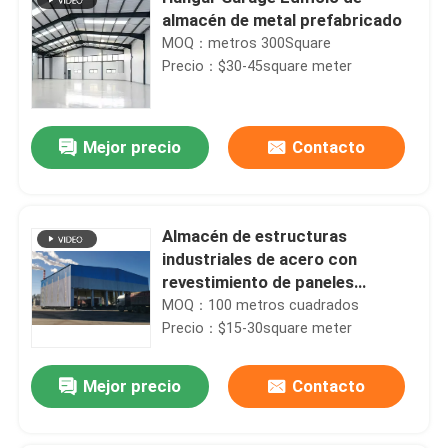
almacén de metal prefabricado
MOQ：metros 300Square
Precio：$30-45square meter
Mejor precio
Contacto
Almacén de estructuras
industriales de acero con
revestimiento de paneles
sandwich de EPS/wool/wool de
MOQ：100 metros cuadrados
fibra de vidrio/PU
Precio：$15-30square meter
Mejor precio
Contacto