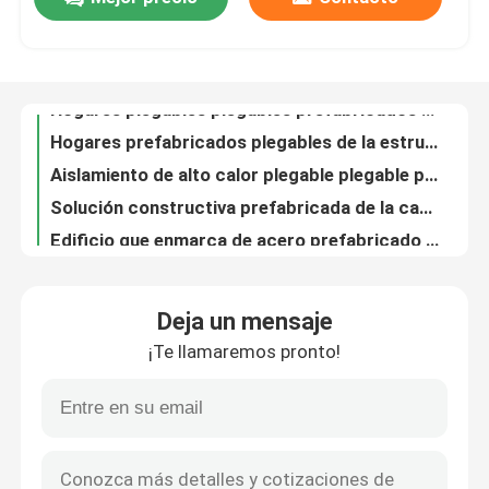
Hogares plegables plegables prefabricados de acero aislados del envase de la casa del envase
Hogares prefabricados plegables de la estructura de acero de la casa del envase del ODM
Viaje de la fábrica
Aislamiento de alto calor plegable plegable prefabricado del envase de la casa para el edificio de oficinas
Solución constructiva prefabricada de la casa plegable modular del envase
Edificio que enmarca de acero prefabricado de Warehouse del metal ligero para el almacenamiento industrial
Control de calidad
Hangar prefabricado de acero industrial del taller del edificio de Warehouse
Sistema de acero prefabricado OEM del almacenamiento del metal de Warehouse de la construcción
Éntrenos en contacto con
ODM prefabricado galvanizado del marco metálico de Warehouse de la estructura de acero
Marco metálico prefabricado de Warehouse del acero de los edificios de hogares para la carretilla elevadora
Pida una cita
Marco porta de Warehouse del metal prefabricado de encargo de la estructura de acero
Deja un mensaje
Gable Frame Prefab Steel Warehouse pre dirigió la estructura del invernadero galvanizada
Edificios de estructura de acero
¡Te llamaremos pronto!
Estructura de acero prefabricada ligera del metal de los edificios Q235 Q355 de Warehouse
El color cubrió Zincalume perfilado que el tejado acanalado cubre ISO9001 certificó
Almacén de estructura de acero
Hojas de acero acanaladas galvanizadas de alta resistencia de la techumbre de la placa del revestimiento
El tejado del metal perfiló el revestimiento de la hoja del perfil del SOLDADO ENROLLADO EN EL EJÉRCITO de la hoja de acero acanalado
taller de estructura de acero