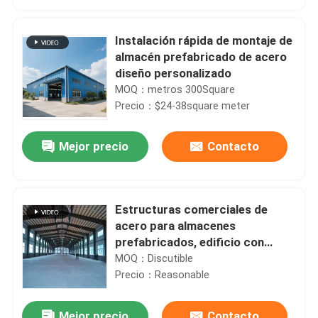
Instalación rápida de montaje de
almacén prefabricado de acero
diseño personalizado
MOQ：metros 300Square
Precio：$24-38square meter
Mejor precio
Contacto
Estructuras comerciales de
Hogar
acero para almacenes
prefabricados, edificio con
estructura espacial metálica con
MOQ：Discutible
Productos
servicio de procesamiento de
Precio：Reasonable
punzonado
Sobre nosotros
Mejor precio
Contacto