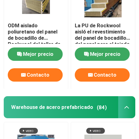
ODM aislado
La PU de Rockwool
poliuretano del panel
aisló el revestimiento
de bocadillo de
del panel de bocadillo
Rockwool del taller de
del panel para el tejado
Warehouse
y la pared
Mejor precio
Mejor precio
Contacto
Contacto
Warehouse de acero prefabricado
(84)