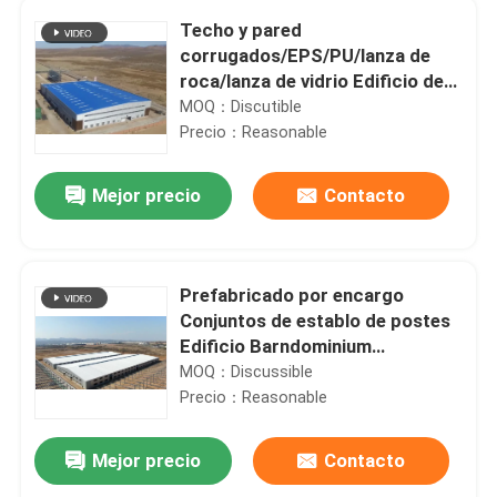
Techo y pared
corrugados/EPS/PU/lanza de
roca/lanza de vidrio Edificio de
acero 40x60 con estructura de
MOQ：Discutible
acero ligero para almacén
Precio：Reasonable
prefabricado
Mejor precio
Contacto
Prefabricado por encargo
Conjuntos de establo de postes
Edificio Barndominium
Estructura de acero Almacén
MOQ：Discussible
Granja Granja Taller
Precio：Reasonable
prefabricado Edificio metálico
Mejor precio
Contacto