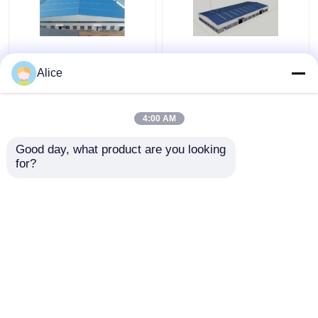
Edificios de acero
ODM prefabricado
Alice
prefabricados
galvanizado del marco
industriales de
metálico de Warehouse
Warehouse de la
de la estructura de
4:00 AM
aleación de aluminio
acero
Mejor precio
Mejor precio
adaptables
Good day, what product are you looking 
for?
Contacto
Contacto
Vea más
Inicio
Mapa del Sitio
Contactar Ahora
Desktop Site
Mapa del Sitio
Privacy Policy