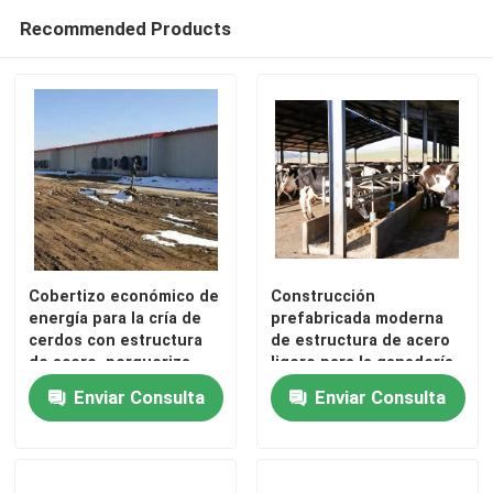
Recommended Products
Cobertizo económico de
Construcción
energía para la cría de
prefabricada moderna
cerdos con estructura
de estructura de acero
de acero, porqueriza,
ligero para la ganadería
casa para cerdos
de aves de corral
Enviar Consulta
Enviar Consulta
Cochos de pollo Granjas
de ganado