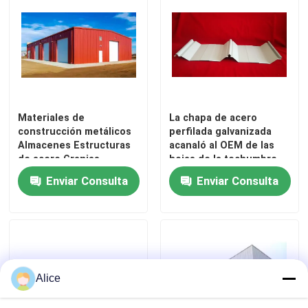
Materiales de
La chapa de acero
construcción metálicos
perfilada galvanizada
Almacenes Estructuras
acanaló al OEM de las
de acero Granjas
hojas de la techumbre
prefabricadas Granjas
Enviar Consulta
Enviar Consulta
de almacenamiento
Hangar
Hogar
Productos
Alice
Sobre nosotros