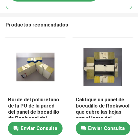
Productos recomendados
Hogar
Borde del poliuretano
Califique un panel de
de la PU de la pared
bocadillo de Rockwool
del panel de bocadillo
que cubre las hojas
Productos
de Rockwool del
con el lacre del
aislamiento
poliuretano
Enviar Consulta
Enviar Consulta
incombustible
Sobre nosotros