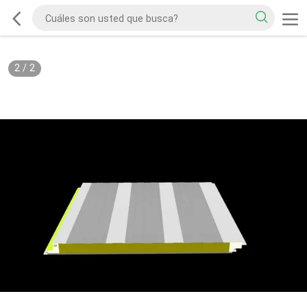
2
/
2