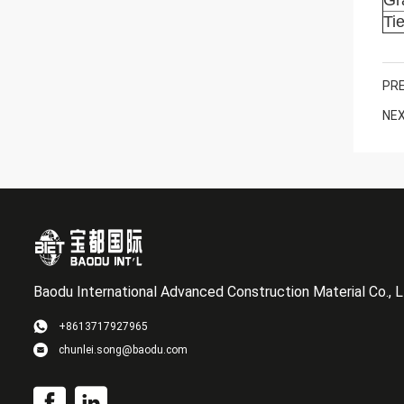
Gr
Ti
PRE
NEX
Baodu International Advanced Construction Material Co., L
+8613717927965
chunlei.song@baodu.com