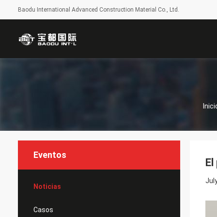
Baodu International Advanced Construction Material Co., Ltd.
Inici
Eventos
El
Jul
Noticias
Casos