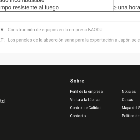
ado incombustible
empo resistente al fuego
≥ una hor
V:
Construcción de equipos en la empresa BAODU
T:
Los paneles de la absorción sana para la exportación a Japón se
Sobre
Perfil de la empresa
Noticias
Visita a la fábrica
Casos
td.
Control de Calidad
Mapa del S
Contacto
Política de