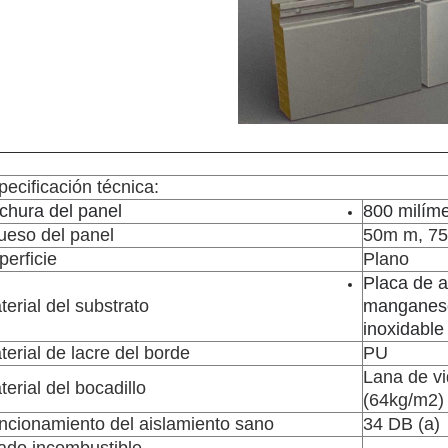
pecificación técnica:
chura del panel
800 milíme
ueso del panel
50m m, 7
perficie
Plano
Placa de a
terial del substrato
manganeso
inoxidable
terial de lacre del borde
PU
Lana de v
terial del bocadillo
(64kg/m2)
ncionamiento del aislamiento sano
34 DB (a)