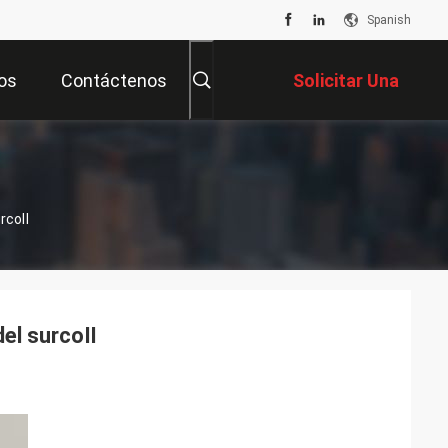
Spanish
os
Contáctenos
Solicitar Una
Cotización
urcoⅡ
 del surcoⅡ