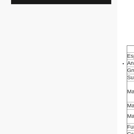
Es
An
Gr
Su
Ma
Ma
Ma
Fu