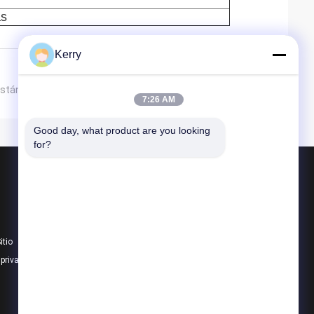
as
Kerry
 están procesando
7:26 AM
Good day, what product are you looking 
for?
Productos
Edificios de estructura de acero
Almacén de estructura de acero
itio
taller de estructura de acero
 privacidad
Todas las categorías