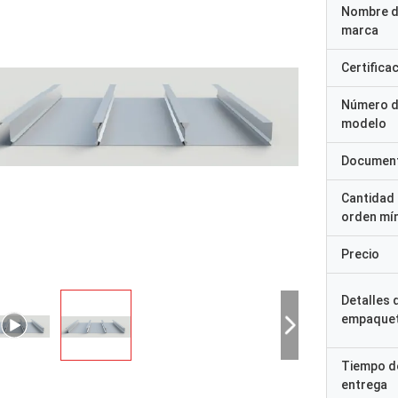
Nombre d
marca
Certifica
Número 
modelo
Documen
Cantidad
orden mí
Precio
Detalles 
SRES
empaque
- ¿ Por qué no?
“Lo recibimos hace 8 día
muy satisfecho con el buen
Tiempo d
agradece muy bien que 
to. Envío rápido y todo ha ido muy
entrega
tener producto ya en la 