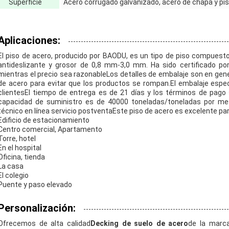
Superficie
Acero corrugado galvanizado, acero de chapa y p
Aplicaciones:
El piso de acero, producido por BAODU, es un tipo de piso compuesto
antideslizante y grosor de 0,8 mm-3,0 mm. Ha sido certificado po
mientras el precio sea razonableLos detalles de embalaje son en gen
de acero para evitar que los productos se rompan.El embalaje espec
clientesEl tiempo de entrega es de 21 días y los términos de pago
capacidad de suministro es de 40000 toneladas/toneladas por mes
técnico en línea servicio postventaEste piso de acero es excelente para
Edificio de estacionamiento
Centro comercial, Apartamento
Torre, hotel
En el hospital
Oficina, tienda
La casa
El colegio
Puente y paso elevado
Personalización:
Ofrecemos de alta calidad
Decking de suelo de acero
de la marc