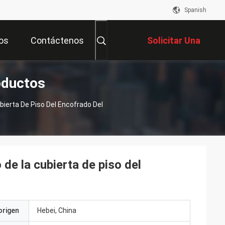
Spanish
os
Contáctenos
Solicitar Una
oductos
Cotización
erta De Piso Del Encofrado Del
e la cubierta de piso del
origen
Hebei, China