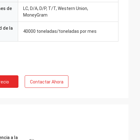
con usted”
nes de
LC, D/A, D/P, T/T, Western Union,
MoneyGram
 de la
40000 toneladas/toneladas por mes
recio
Contactar Ahora
ncia a la