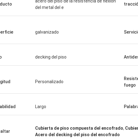
acero del piso de la resistencia de flexión
ducto
tracci
del metal del e
erficie
galvanizado
Servic
o
decking del piso
Antide
Resiste
gitud
Personalizado
fuego
abilidad
Largo
Palabr
Cubierta de piso compuesta del encofrado
,
Cubie
altar
Acero del decking del piso del encofrado