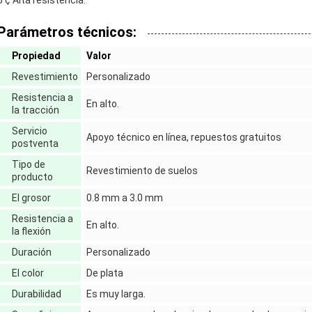
5 ¢ Alta resistencia:
Parámetros técnicos:
Propiedad
Valor
Revestimiento
Personalizado
Resistencia a
En alto.
la tracción
Servicio
Apoyo técnico en línea, repuestos gratuitos
postventa
Tipo de
Revestimiento de suelos
producto
El grosor
0.8 mm a 3.0 mm
Resistencia a
En alto.
la flexión
Duración
Personalizado
El color
De plata
Durabilidad
Es muy larga.