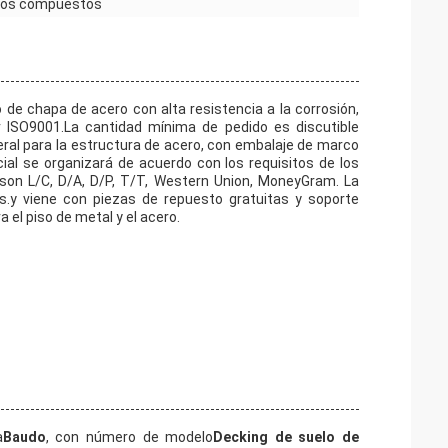
isos compuestos
 de chapa de acero con alta resistencia a la corrosión,
r ISO9001.La cantidad mínima de pedido es discutible
eral para la estructura de acero, con embalaje de marco
ial se organizará de acuerdo con los requisitos de los
 son L/C, D/A, D/P, T/T, Western Union, MoneyGram. La
.y viene con piezas de repuesto gratuitas y soporte
 el piso de metal y el acero.
a
Baudo
, con número de modelo
Decking de suelo de