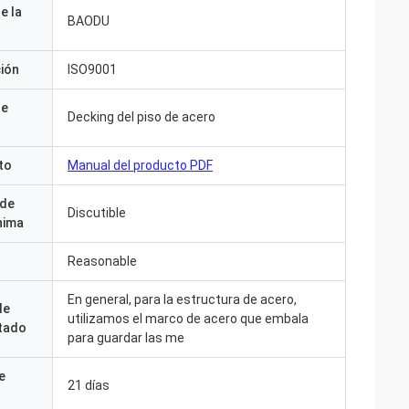
e la
BAODU
ción
ISO9001
de
Decking del piso de acero
to
Manual del producto PDF
 de
Discutible
nima
Reasonable
En general, para la estructura de acero,
de
utilizamos el marco de acero que embala
tado
para guardar las me
s y todo fue le
e
somos felices de
21 días
planta. Cualquier