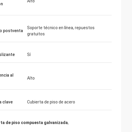
Alto
ón
Soporte técnico en línea, repuestos
io postventa
gratuitos
slizante
Sí
ncia al
Alto
a clave
Cubierta de piso de acero
rta de piso compuesta galvanizada
,