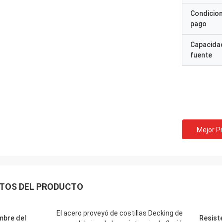
cosa que comunicamos 
Condicio
pago
Capacidad
fuente
Mejor P
TOS DEL PRODUCTO
El acero proveyó de costillas Decking de
bre del
Resiste