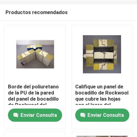
Productos recomendados
Borde del poliuretano
Califique un panel de
de la PU de la pared
bocadillo de Rockwool
Hogar
del panel de bocadillo
que cubre las hojas
de Rockwool del
con el lacre del
aislamiento
poliuretano
Enviar Consulta
Enviar Consulta
Productos
incombustible
Sobre nosotros