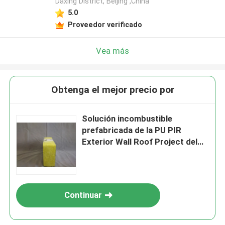
Daxing District, Beijing ,China
5.0
Proveedor verificado
Vea más
Obtenga el mejor precio por
Solución incombustible
prefabricada de la PU PIR
Exterior Wall Roof Project del
panel de bocadillo de la lana de
vidrio
Continuar