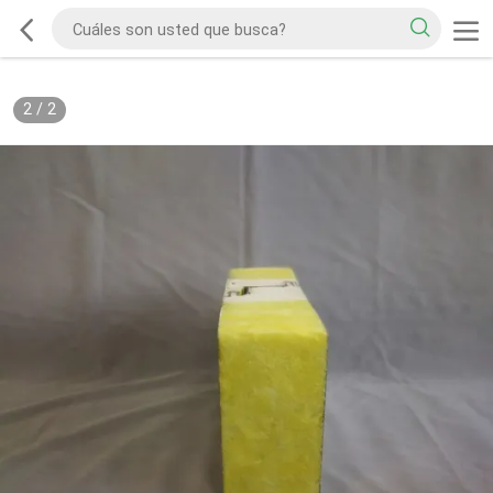
2
/
2