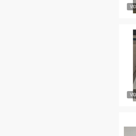
VI
VI