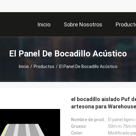
Inicio
Sobre Nosotros
Product
El Panel De Bocadillo Acústico
Inicio
/
Productos
/
El Panel De Bocadillo Acústico
el bocadillo aislado Puf d
artesona para Warehous
Nombre de producto:
Grueso:
50m m 75m m
Color:
Modificado par