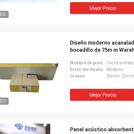
Mejor Precio
DEO
SRES
- ¿ Por qué no?
Diseño moderno acanalado
“Lo recibimos hace 8 día
muy satisfecho con el buen
bocadillo de 75m m Ware
agradece muy bien que 
to. Envío rápido y todo ha ido muy
tener producto ya en la 
cosa que comunicamos 
Nombre de producto:
Estilo del diseño:
Moderno
Grueso:
50m m 75m m
Mejor Precio
DEO
Panel acústico absorbent