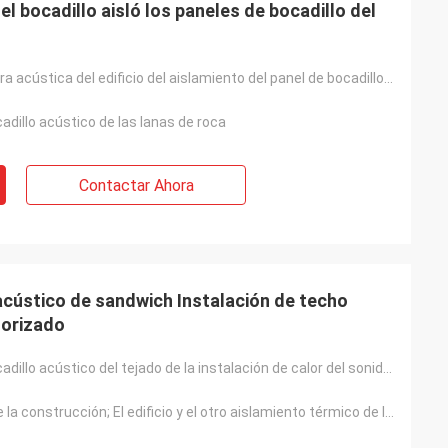
el bocadillo aisló los paneles de bocadillo del
Termal insonora acústica del edificio del aislamiento del panel de bocadillo de las lanas de roca
cadillo acústico de las lanas de roca
Contactar Ahora
acústico de sandwich Instalación de techo
norizado
El panel de bocadillo acústico del tejado de la instalación de calor del sonido fácil termal del ais
Aislamiento de la construcción; El edificio y el otro aislamiento térmico de los equipos