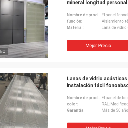
mineral longitud persona
Nombre de producto:
función:
Aislamiento t
Material:
Lana de vidri
Mejor Precio
DEO
Lanas de vidrio acústicas
instalación fácil fonoab
Nombre de producto:
color:
RAL; Modificad
Garantía:
Más de 50 añ