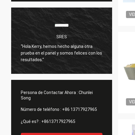
VI
SRES
“Hola Kerry, hemos hecho alguna otra
Estoy 
prueba en el panel y somos felices con los
produc
resultados.”
bien.
Persona de Contactar Ahora :
Chunlei
Song
VI
Número de teléfono :
+86 13717927965
¿Qué es? :
+8613717927965