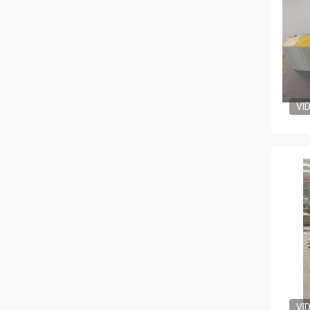
VI
VI