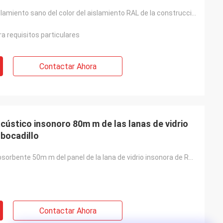
El panel del aislamiento sano del color del aislamiento RAL de la construcción para el aislamiento t
a requisitos particulares
Contactar Ahora
ústico insonoro 80m m de las lanas de vidrio
 bocadillo
Grueso fonoabsorbente 50m m del panel de la lana de vidrio insonora de Rockwool 75mm80m m 100m m 125
Contactar Ahora