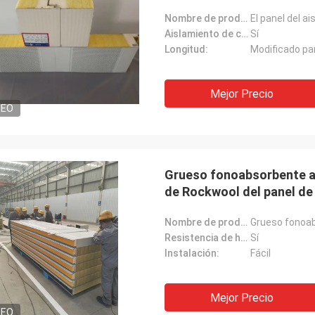
Nombre de producto:
Aislamiento de calor:
Sí
Longitud:
Modificado par
Mejor Precio
DEO
Grueso fonoabsorbente ac
de Rockwool del panel de
Nombre de producto:
Resistencia de humedad:
Sí
Instalación:
Fácil
Mejor Precio
DEO