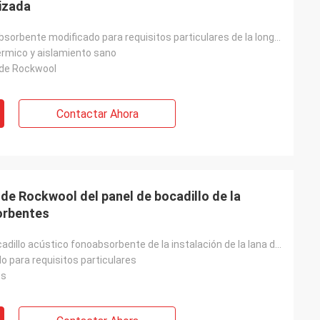
lizada
El panel fonoabsorbente modificado para requisitos particulares de la longitud de las lanas minerale
érmico y aislamiento sano
o de Rockwool
Contactar Ahora
 de Rockwool del panel de bocadillo de la
sorbentes
El panel de bocadillo acústico fonoabsorbente de la instalación de la lana de vidrio fácil de Rockwo
o para requisitos particulares
os