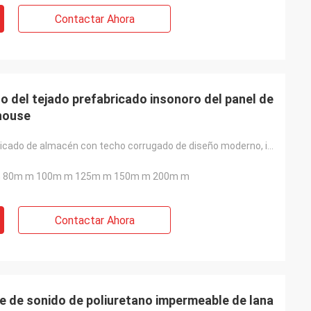
Contactar Ahora
 del tejado prefabricado insonoro del panel de
s y todo fue le
house
somos felices de
planta. Cualquier
con usted”
Techo prefabricado de almacén con techo corrugado de diseño moderno, insonorizado, panel de sándwich
 80m m 100m m 125m m 150m m 200m m
Contactar Ahora
e de sonido de poliuretano impermeable de lana