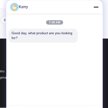
Kerry
6
7:48 AM
Good day, what product are you looking 
for?
Productos
Almacén de acero prefabricado
Panel sándwich de poliuretano
itio
El panel de bocadillo de Rockwool
 privacidad
Todas las categorías