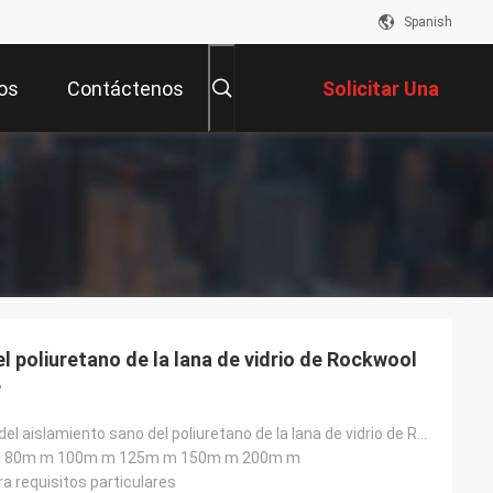
Spanish
os
Contáctenos
Solicitar Una
Cotización
el poliuretano de la lana de vidrio de Rockwool
e
El panel ligero del aislamiento sano del poliuretano de la lana de vidrio de Rockwool para Warehouse
 80m m 100m m 125m m 150m m 200m m
a requisitos particulares