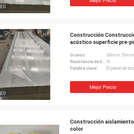
Mejor Precio
DEO
Construcción Construcció
acústico superficie pre-p
Grueso:
50m m 75m m
Resistencia de humedad:
Sí
Palabra clave:
El panel de bo
Mejor Precio
DEO
Construcción aislamiento 
color