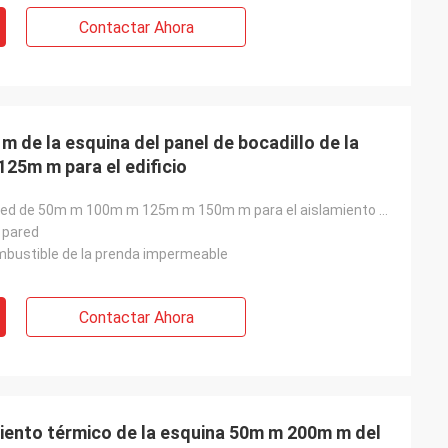
Contactar Ahora
 de la esquina del panel de bocadillo de la
s y todo fue le
125m m para el edificio
somos felices de
planta. Cualquier
con usted”
el panel de pared de 50m m 100m m 125m m 150m m para el aislamiento constructivo e insonoro 200m m d
 pared
mbustible de la prenda impermeable
Contactar Ahora
miento térmico de la esquina 50m m 200m m del