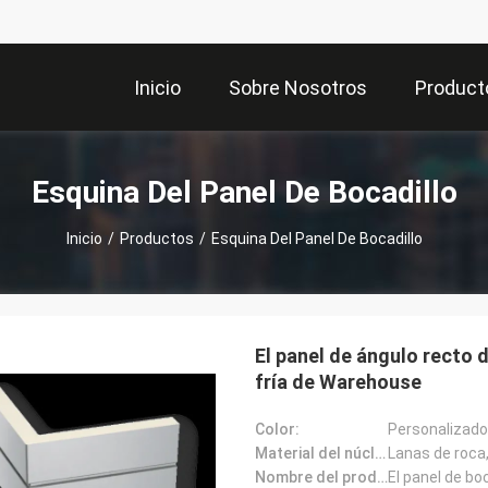
Inicio
Sobre Nosotros
Product
Esquina Del Panel De Bocadillo
Inicio
/
Productos
/
Esquina Del Panel De Bocadillo
El panel de ángulo recto d
fría de Warehouse
Color:
Personalizado
Material del núcleo:
Lanas de roca,
Nombre del producto: