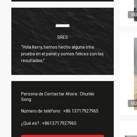
VI
SRES
“Hola Kerry, hemos hecho alguna otra
Estoy 
prueba en el panel y somos felices con los
produc
resultados.”
bien.
Persona de Contactar Ahora :
Chunlei
Song
VI
Número de teléfono :
+86 13717927965
¿Qué es? :
+8613717927965