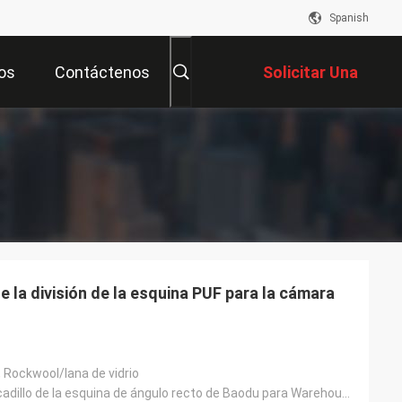
Spanish
os
Contáctenos
Solicitar Una
Cotización
e la división de la esquina PUF para la cámara
 Rockwool/lana de vidrio
El panel de bocadillo de la esquina de ángulo recto de Baodu para Warehouse y el taller