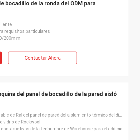
e bocadillo de la ronda del ODM para
cliente
a requisitos particulares
50/200m m
Contactar Ahora
quina del panel de bocadillo de la pared aisló
Color impermeable de Ral del panel de pared del aislamiento térmico del diseño moderno de la reducci
de vidrio de Rockwool
 constructivos de la techumbre de Warehouse para el edificio