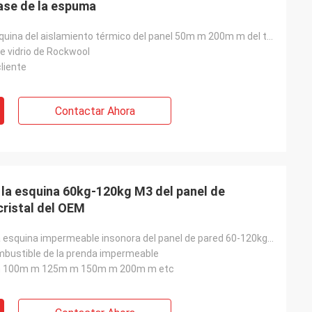
base de la espuma
Pared de la esquina del aislamiento térmico del panel 50m m 200m m del tejado del color incombustibl
de vidrio de Rockwool
cliente
Contactar Ahora
la esquina 60kg-120kg M3 del panel de
cristal del OEM
Densidad de la esquina impermeable insonora del panel de pared 60-120kg M3 para Wareshop
mbustible de la prenda impermeable
 100m m 125m m 150m m 200m m etc