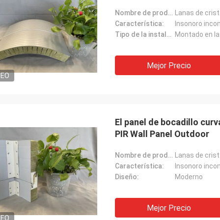
Nombre de producto:
Característica:
Insonoro inco
Tipo de la instalación:
Montado en la
Mejor Precio
DEO
El panel de bocadillo curv
PIR Wall Panel Outdoor
Nombre de producto:
Característica:
Insonoro inco
Diseño:
Moderno
Mejor Precio
DEO