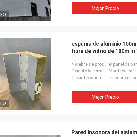
Mejor Precio
DEO
SRES
- ¿ Por qué no?
espuma de aluminio 150m m
“Lo recibimos hace 8 día
muy satisfecho con el buen
fibra de vidrio de 100m m 
agradece muy bien que 
to. Envío rápido y todo ha ido muy
tener producto ya en la 
cosa que comunicamos 
Nombre de producto:
Tipo de la instalación:
Montado en la
Característica:
Insonoro inco
Mejor Precio
DEO
Pared insonora del aisla