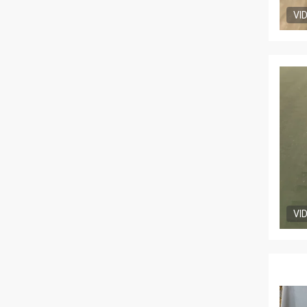
VI
VI