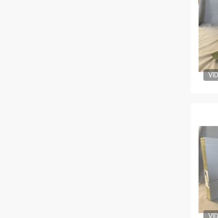
VI
VI