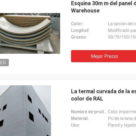
Esquina 30m m del panel d
Warehouse
Color:
La opción del 
Longitud:
Modificado par
Grueso:
50/75/100/1
Mejor Precio
DEO
La termal curvada de la es
color de RAL
Nombre de producto:
Material:
PU de la lana 
Uso:
Pared y tejado