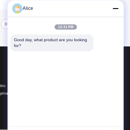
Alice
12:31 PM
Good day, what product are you looking 
for?
Productos
Almacén de acero prefabricado
Panel sándwich de poliuretano
itio
El panel de bocadillo de Rockwool
 privacidad
Todas las categorías