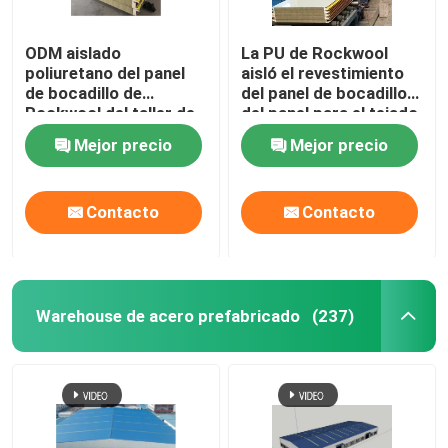
ODM aislado
La PU de Rockwool
poliuretano del panel
aisló el revestimiento
de bocadillo de
del panel de bocadillo
Rockwool del taller de
del panel para el tejado
Warehouse
y la pared
Mejor precio
Mejor precio
Contacto
Contacto
Warehouse de acero prefabricado
(237)