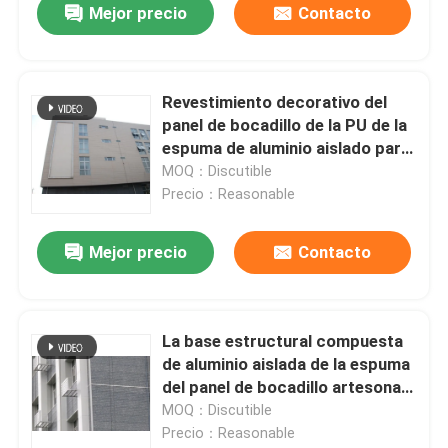
Mejor precio
Contacto
Revestimiento decorativo del
panel de bocadillo de la PU de la
espuma de aluminio aislado para
el techo
MOQ：Discutible
Precio：Reasonable
Mejor precio
Contacto
La base estructural compuesta
de aluminio aislada de la espuma
del panel de bocadillo artesona
para la fachada del edificio de la
MOQ：Discutible
pared
Precio：Reasonable