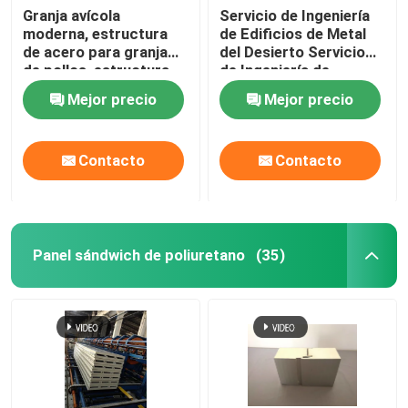
Granja avícola
Servicio de Ingeniería
moderna, estructura
de Edificios de Metal
aislamiento de las lanas de cristal
de acero para granja
del Desierto Servicio
de pollos, estructura
de Ingeniería de
de acero ligera para
Almacenes Galvanizado
aislamiento del rockwool
Mejor precio
Mejor precio
construcción de aves
en Caliente
de corral
Prefabricado Acero
Almacenes de Acero
Haz de acero estructural
Contacto
Contacto
Diseño de Marco de
Acero Solución de
Edificios de Almacenes
Ángulo de acero
Modulares
Panel sándwich de poliuretano
(35)
Sección del canal de acero