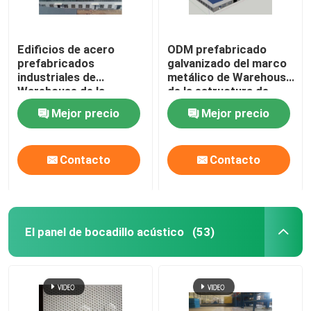
Edificios de acero
ODM prefabricado
prefabricados
galvanizado del marco
industriales de
metálico de Warehouse
Warehouse de la
de la estructura de
aleación de aluminio
acero
Mejor precio
Mejor precio
adaptables
Contacto
Contacto
El panel de bocadillo acústico
(53)