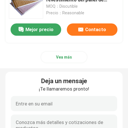
bocadillo
MOQ：Discutible
Precio：Reasonable
Warehouse de acero prefabricado
Mejor precio
Contacto
El panel de bocadillo acústico
El panel de bocadillo de la lana de vidrio
Vea más
estructuras de acero modulares
Deja un mensaje
Paneles de revestimiento del metal
¡Te llamaremos pronto!
Bobina de la hoja de acero
Casa plegable del envase