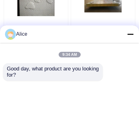
El panel de bocadillo
OEM externo acústico
acústico del taller Puf
insonoro prefabricado
Alice
aisló las hojas de la
de la pared del panel de
techumbre 150m m
bocadillo
9:34 AM
Mejor precio
Mejor precio
Good day, what product are you looking 
for?
Contacto
Contacto
Vea más
Inicio
Mapa del Sitio
Contactar Ahora
Desktop Site
Mapa del Sitio
Privacy Policy