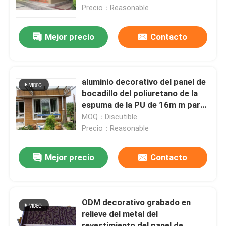
Precio：Reasonable
Viaje de la fábrica
Mejor precio
Contacto
Control de calidad
aluminio decorativo del panel de
Éntrenos en contacto con
bocadillo del poliuretano de la
espuma de la PU de 16m m para
el exterior
MOQ：Discutible
Pida una cita
Precio：Reasonable
Almacén de acero prefabricado
Mejor precio
Contacto
Panel sándwich de poliuretano
ODM decorativo grabado en
relieve del metal del
El panel de bocadillo de Rockwool
revestimiento del panel de