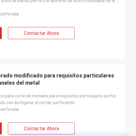
La ronda decorativa de Baodu perforó el aluminio de acero inoxidable de la hoja de metal al aire lib
 perforada
Contactar Ahora
rado modificado para requisitos particulares
paneles del metal
BAODU modificó para corte de metales para requisitos particulares perforado con el tratamiento super
do con autógena, el cortar, perforando
 perforada
Contactar Ahora