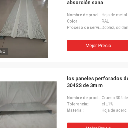
absorción sana
Nombre de producto:
Color:
RAL
Proceso de servicio::
Doblez, soldan
Mejor Precio
DEO
los paneles perforados de
304SS de 3m m
Nombre de producto:
Tolerancia::
el ±1%
Material:
Hoja de acero;