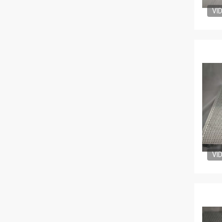
VI
VI