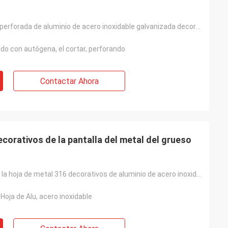
Hoja de metal perforada de aluminio de acero inoxidable galvanizada decorativa con la absorción sana
do con autógena, el cortar, perforando
Contactar Ahora
corativos de la pantalla del metal del grueso
Grueso 304 de la hoja de metal 316 decorativos de aluminio de acero inoxidables de la placa de Puche
 Hoja de Alu, acero inoxidable