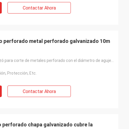
Contactar Ahora
io perforado metal perforado galvanizado 10m
s y todo fue le
somos felices de
planta. Cualquier
con usted”
Baodu galvanizó para corte de metales perforado con el diámetro de agujero 0.5mm-100m m
ión, Protección, Etc.
Contactar Ahora
o perforado chapa galvanizado cubre la