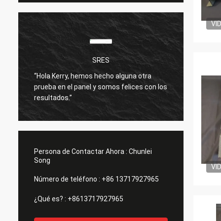
VI
SRES
“Hola Kerry, hemos hecho alguna otra
Estoy 
prueba en el panel y somos felices con los
produc
resultados.”
bien.
Persona de Contactar Ahora :
Chunlei
Song
VI
Número de teléfono :
+86 13717927965
¿Qué es? :
+8613717927965