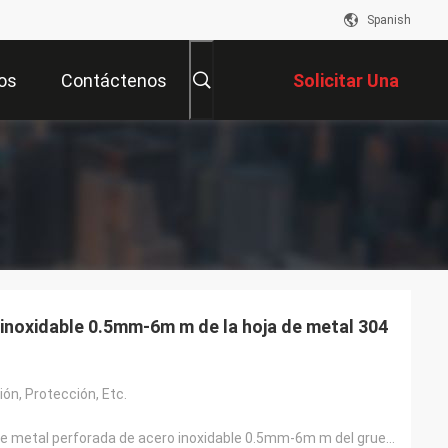
Spanish
os
Contáctenos
Solicitar Una
Cotización
 inoxidable 0.5mm-6m m de la hoja de metal 304
ión, Protección, Etc.
304 316 hoja de metal perforada de acero inoxidable 0.5mm-6m m del grueso decorativo de aluminio del