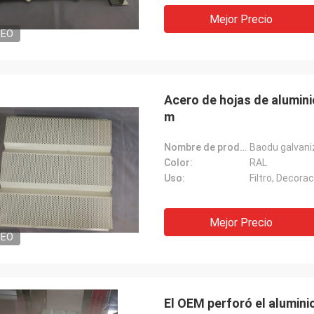
Mejor Precio
DEO
SRES
- ¿ Por qué no?
Acero de hojas de alumin
“Lo recibimos hace 8 día
muy satisfecho con el buen
m
agradece muy bien que 
to. Envío rápido y todo ha ido muy
tener producto ya en la 
cosa que comunicamos 
Nombre de producto:
Color:
RAL
Uso:
Filtro, Decorac
Mejor Precio
DEO
El OEM perforó el alumini