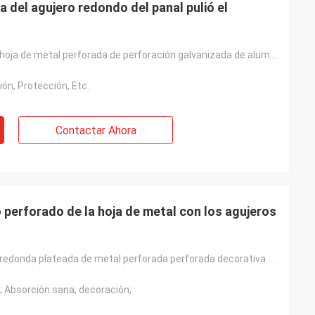
a del agujero redondo del panal pulió el
Baodu pulió la hoja de metal perforada de perforación galvanizada de aluminio del panal
ión, Protección, Etc.
Contactar Ahora
io perforado de la hoja de metal con los agujeros
Hoja de metal redonda plateada de metal perforada perforada decorativa de los agujeros de la certifi
; Absorción sana, decoración;