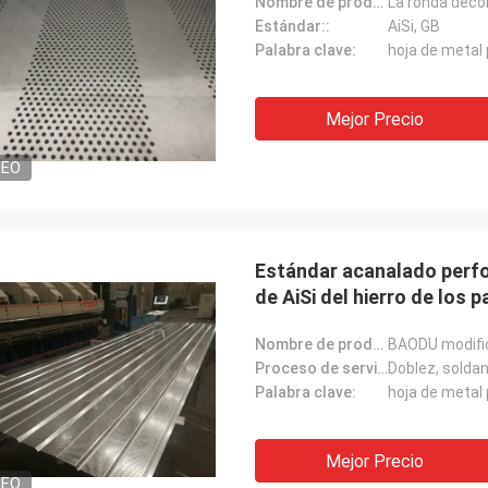
Nombre de producto:
Estándar::
AiSi, GB
Palabra clave:
hoja de metal
Mejor Precio
DEO
Estándar acanalado perfo
de AiSi del hierro de los 
Nombre de producto:
Proceso de servicio::
Doblez, soldan
Palabra clave:
hoja de metal
Mejor Precio
DEO