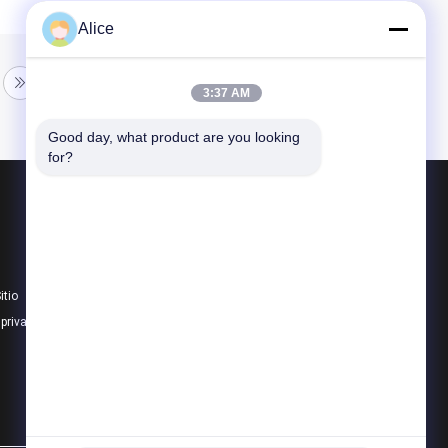
Alice
3:37 AM
Good day, what product are you looking 
for?
Productos
Almacén de acero prefabricado
Panel sándwich de poliuretano
itio
El panel de bocadillo de Rockwool
 privacidad
Todas las categorías