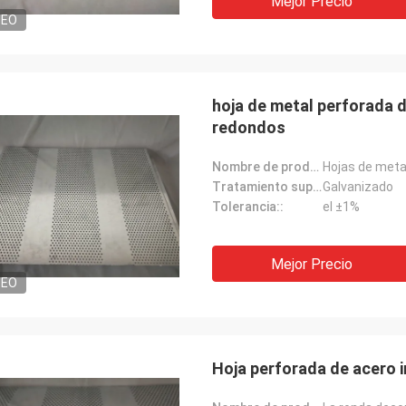
Mejor Precio
DEO
hoja de metal perforada 
redondos
Nombre de producto:
Tratamiento superficial::
Galvanizado
Tolerancia::
el ±1%
Mejor Precio
DEO
Hoja perforada de acero 