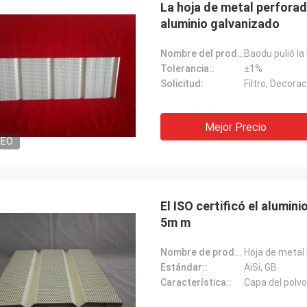
La hoja de metal perforad
aluminio galvanizado
Nombre del producto:
Tolerancia::
±1%
Solicitud:
Filtro, Decorac
Mejor Precio
DEO
El ISO certificó el alumin
5m m
Nombre de producto:
Estándar::
AiSi, GB
Característica::
Capa del polvo