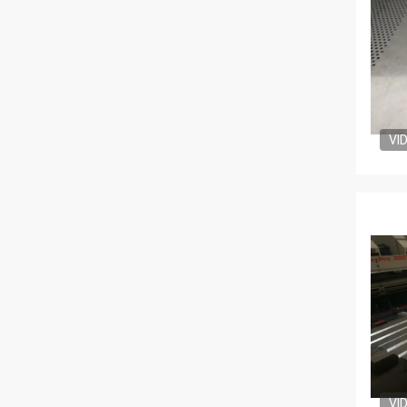
VI
VI