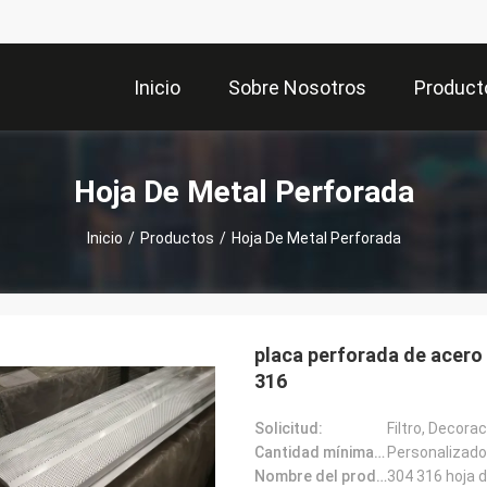
Inicio
Sobre Nosotros
Product
Hoja De Metal Perforada
Inicio
/
Productos
/
Hoja De Metal Perforada
placa perforada de acero
316
Solicitud:
Filtro, Decorac
Cantidad mínima de pedido:
Personalizado
Nombre del producto: