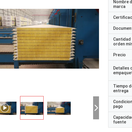
Nombre d
marca
Certifica
Documen
Cantidad
orden mí
Precio
Detalles 
empaque
Tiempo d
entrega
Condicio
SRES
pago
- ¿ Por qué no?
“Lo recibimos hace 8 día
Capacidad
muy satisfecho con el buen
agradece muy bien que 
fuente
to. Envío rápido y todo ha ido muy
tener producto ya en la 