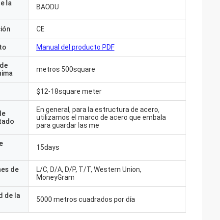
e la
BAODU
ción
CE
to
Manual del producto PDF
 de
metros 500square
nima
$12-18square meter
En general, para la estructura de acero,
de
utilizamos el marco de acero que embala
tado
para guardar las me
e
15days
nes de
L/C, D/A, D/P, T/T, Western Union,
MoneyGram
s y todo fue le
 de la
5000 metros cuadrados por día
somos felices de
planta. Cualquier