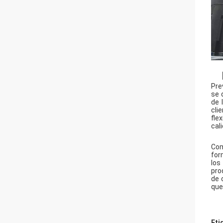
Pre
se 
de 
cli
fle
cal
Com
for
los
pro
de 
que
Eti