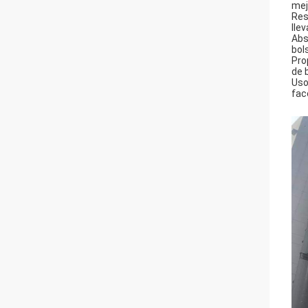
mej
Res
lle
Abs
bol
Pro
de 
Uso
fac