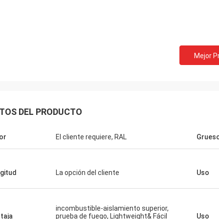
cosa que comunicamos 
Mejor P
TOS DEL PRODUCTO
or
El cliente requiere, RAL
Grues
gitud
La opción del cliente
Uso
incombustible-aislamiento superior,
taja
prueba de fuego, Lightweight& Fácil
Uso