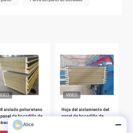
IDEO
VIDEO
 aislado poliuretano
Hoja del aislamiento del
 panel de bocadillo de
panel de bocadillo de
kwool del taller de
Rockwool 50m m de la
Alice
rehouse
prenda impermeable PUF