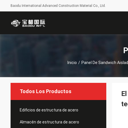
Baodu International Advanced Construction Material Co., Ltd.
P
Inicio
/
Panel De Sandwich Aisla
Todos Los Productos
El
te
Edificios de estructura de acero
Almacén de estructura de acero