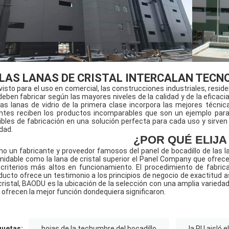
LAS LANAS DE CRISTAL INTERCALAN TECNO
visto para el uso en comercial, las construcciones industriales, reside
deben fabricar según las mayores niveles de la calidad y de la eficacia
las lanas de vidrio de la primera clase incorpora las mejores técn
entes reciben los productos incomparables que son un ejemplo para
xibles de fabricación en una solución perfecta para cada uso y sirven
idad.
¿POR QUÉ ELIJ
o un fabricante y proveedor famosos del panel de bocadillo de las la
midable como la lana de cristal superior el Panel Company que ofrec
 criterios más altos en funcionamiento. El procedimiento de fabri
ducto ofrece un testimonio a los principios de negocio de exactitud a
cristal, BAODU es la ubicación de la selección con una amplia varied
 ofrecen la mejor función dondequiera significaron.
quetas:
hojas de la techumbre del bocadillo
la PU aisló e