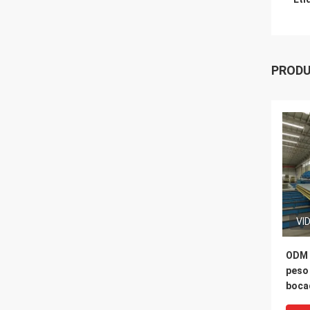
PROD
VI
ODM 
peso 
boca