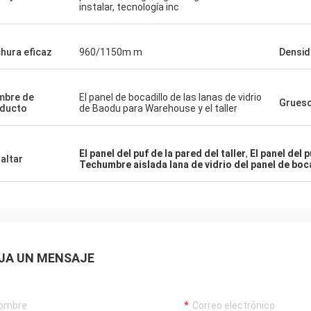
instalar, tecnología inc
hura eficaz
960/1150m m
Densi
mbre de
El panel de bocadillo de las lanas de vidrio
Grueso
ducto
de Baodu para Warehouse y el taller
El panel del puf de la pared del taller
,
El panel del 
altar
Techumbre aislada lana de vidrio del panel de boc
JA UN MENSAJE