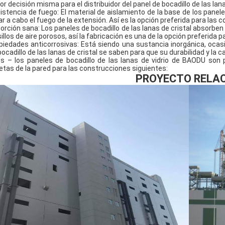
or decisión misma para el distribuidor del panel de bocadillo de las lana
istencia de fuego: El material de aislamiento de la base de los panele
var a cabo el fuego de la extensión. Así es la opción preferida para las
orción sana: Los paneles de bocadillo de las lanas de cristal absorbe
sillos de aire porosos, así la fabricación es una de la opción preferida p
piedades anticorrosivas: Está siendo una sustancia inorgánica, ocas
bocadillo de las lanas de cristal se saben para que su durabilidad y la 
s – los paneles de bocadillo de las lanas de vidrio de BAODU son 
etas de la pared para las construcciones siguientes:
PROYECTO RELA