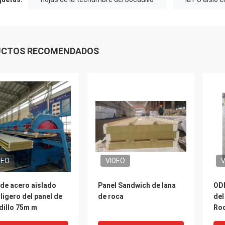
UCTOS RECOMENDADOS
DEO
VIDEO
V
de acero aislado
Panel Sandwich de lana
ODM
ligero del panel de
de roca
del
dillo 75m m
Roc
Wa