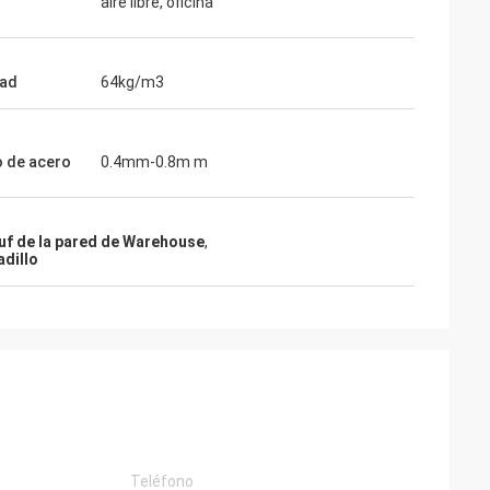
aire libre, oficina
dad
64kg/m3
 de acero
0.4mm-0.8m m
puf de la pared de Warehouse
,
adillo