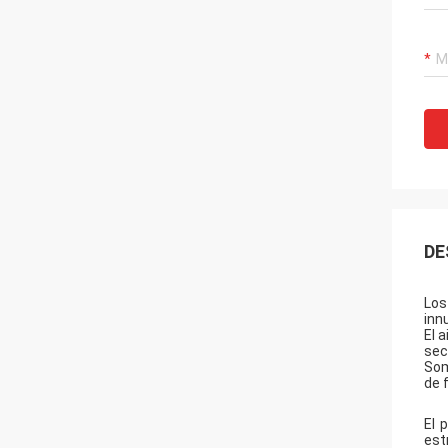
DE
Los
inn
El 
sec
Som
de 
El 
est