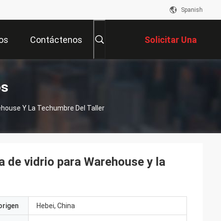
Spanish
os
Contáctenos
Solicitar Una
Cotización
os
rehouse Y La Techumbre Del Taller
na de vidrio para Warehouse y la
origen
Hebei, China